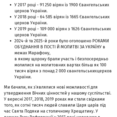
У 2017 році - 91 250 вірян із 1900 Євангельських
церков України.
У 2018 році - 64 585 вірян із 1665 Євангельських
церков України.
У 2019 році - 109 000 вірян з 1626 Євангельських
церков України.
2024-й та 2025-й роки було оголошено РОКАМИ
ОБ’ЄДНАННЯ В ПОСТІ Й МОЛИТВІ ЗА УКРАЇНУ в
межах Марафону,
в якому щороку брали участь і безпосередньо
молилися на молитовних вартах більш як 100
тисяч вірян з понад 2 000 євангельськихцерков
України.
Ми бачили, як з’являлися нові можливості для
утвердження Вічних цінностей у нашому суспільстві.
У вересні 2017, 2018, 2019 роках ми стали свідками
того, як сотні тисяч людей славили Царя царів під
час Свята Подяки на столичному Хрещатику. У