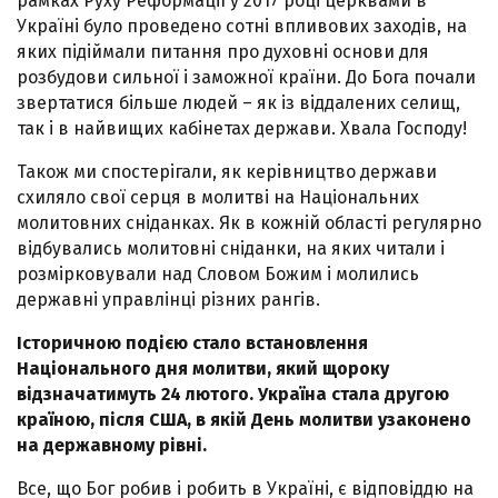
рамках Руху Реформації у 2017 році церквами в
Україні було проведено сотні впливових заходів, на
яких підіймали питання про духовні основи для
розбудови сильної і заможної країни. До Бога почали
звертатися більше людей – як із віддалених селищ,
так і в найвищих кабінетах держави. Хвала Господу!
Також ми спостерігали, як керівництво держави
схиляло свої серця в молитві на Національних
молитовних сніданках. Як в кожній області регулярно
відбувались молитовні сніданки, на яких читали і
розмірковували над Словом Божим і молились
державні управлінці різних рангів.
Історичною подією стало встановлення
Національного дня молитви, який щороку
відзначатимуть 24 лютого. Україна стала другою
країною, після США, в якій День молитви узаконено
на державному рівні.
Все, що Бог робив і робить в Україні, є відповіддю на