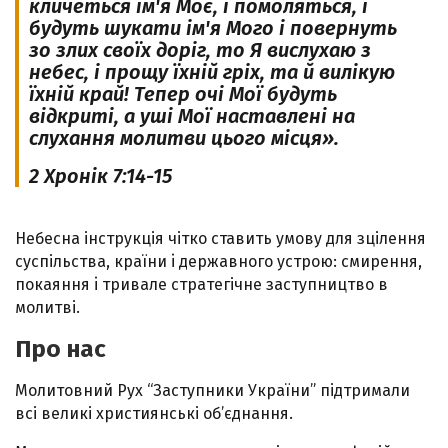
кличеться ім'я Моє, i помоляться, i
будуть шукати ім'я Мого i повернуть
зо злих cвоїx доріг, то Я вислухаю з
небес, i прощу їхній гріх, та й вилікую
їхній край! Тепер очі Мої будуть
відкриті, а уші Мої наставлені на
слухання молитви цього місця».
2 Хронік 7:14-15
Небесна інструкція чітко ставить умову для зцілення
суспільства, країни i державного устрою: смирення,
покаяння i тривале стратегічне заступництво в
молитві.
Про нас
Молитовний Рух “Заступники України” підтримали
всі великі християнські об’єднання.