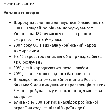
молитви святих.
Україна сьогодні
Щороку населення зменшується більше ніж на
300 000 людей: за рівнем народжуваності
Україна на 189-му місці у світі, за рівнем
смертності – на 9-му місці
2007 року ООН визнала український народ
вимираючим
На 10 зареєстрованих шлюбів припадає більш
як 6 розлучень
30% дітей народжуються поза шлюбом
70% дітей не мають гідного батьківства
Внаслідок повномасштабної війни з Росією
близько 9 млн вимушених переселенців, з яких
5 млн перебувають у межах країни, 4 млн – за
кордоном
Близько 14 000 вбитих внаслідок російської
агресії на сході та півдні України до її