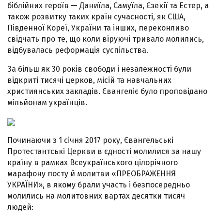
біблійних героїв — Даниїла, Самуїла, Єзекії та Естер, а
також розвитку таких країн сучасності, як США,
Південної Кореї, України та інших, переконливо
свідчать про те, що коли віруючі тривало молились,
відбувалась реформація суспільства.
За більш як 30 років свободи і незалежності були
відкриті тисячі церков, місій та навчальних
християнських закладів. Євангеліє було проповідано
мільйонам українців.
Починаючи з 1 січня 2017 року, Євангельські
Протестантські Церкви в єдності молилися за нашу
країну в рамках Всеукраїнського цілорічного
марафону посту й молитви «ПРЕОБРАЖЕННЯ
УКРАЇНИ», в якому брали участь і безпосередньо
молились на молитовних вартах десятки тисяч
людей: