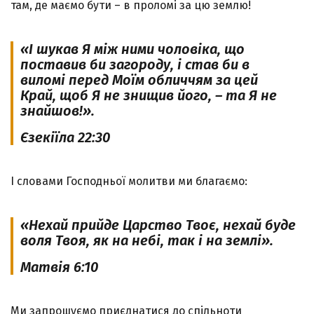
там, де маємо бути – в проломі за цю землю!
«І шукав Я між ними чоловіка, що
поставив би загороду, і став би в
виломі перед Моїм обличчям за цей
Край, щоб Я не знищив його, – та Я не
знайшов!».
Єзекіїла 22:30
І словами Господньої молитви ми благаємо:
«Нехай прийде Царство Твоє, нехай буде
воля Твоя, як на небі, так і на землі».
Матвія 6:10
Ми запрошуємо приєднатися до спільноти