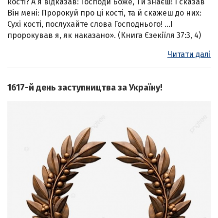
кості? А я відказав: Господи Боже, Ти знаєш! І сказав
Він мені: Пророкуй про ці кості, та й скажеш до них:
Сухі кості, послухайте слова Господнього! …І
пророкував я, як наказано». (Книга Єзекіїля 37:3, 4)
Читати далі
1617-й день заступництва за Україну!