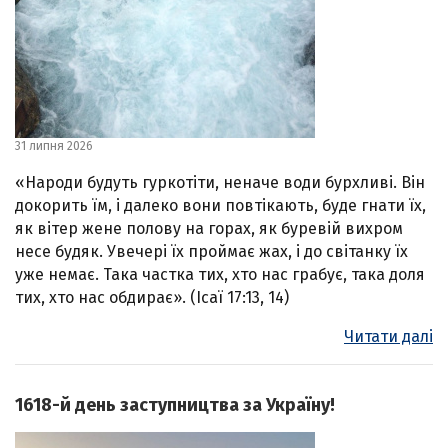
31 липня 2026
«Народи будуть гуркотіти, неначе води бурхливі. Він
докорить їм, і далеко вони повтікають, буде гнати їх,
як вітер жене полову на горах, як буревій вихром
несе будяк. Увечері їх проймає жах, і до світанку їх
уже немає. Така частка тих, хто нас грабує, така доля
тих, хто нас обдирає». (Ісаї 17:13, 14)
Читати далі
1618-й день заступництва за Україну!