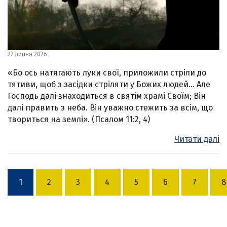
27 липня 2026
«Бо ось натягають луки свої, приложили стріли до
тятиви, щоб з засідки стріляти у Божих людей… Але
Господь далі знаходиться в святім храмі Своїм; Він
далі править з неба. Він уважно стежить за всім, що
твориться на землі». (Псалом 11:2, 4)
Читати далі
1
2
3
4
5
6
7
8