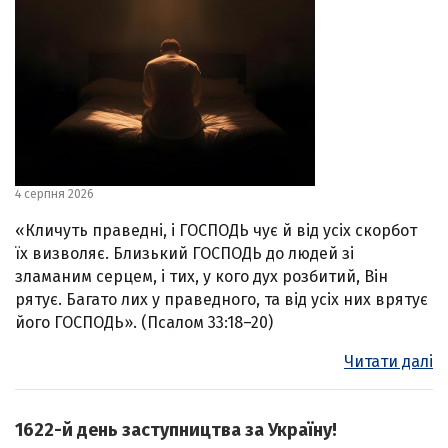
4 серпня 2026
«Кличуть праведні, і ГОСПОДЬ чує й від усіх скорбот
їх визволяє. Близький ГОСПОДЬ до людей зі
зламаним серцем, і тих, у кого дух розбитий, Він
рятує. Багато лих у праведного, та від усіх них врятує
його ГОСПОДЬ». (Псалом 33:18–20)
Читати далі
1622-й день заступництва за Україну!