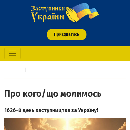
Приєднатись
Головна
Про кого/що молимось
Про кого/що молимось
1626-й день заступництва за Україну!