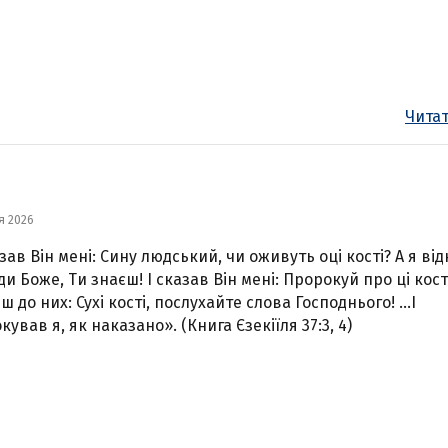
Читат
я 2026
азав Він мені: Сину людський, чи оживуть оці кості? А я від
и Боже, Ти знаєш! І сказав Він мені: Пророкуй про ці кості
ш до них: Сухі кості, послухайте слова Господнього! …І
ував я, як наказано». (Книга Єзекіїля 37:3, 4)