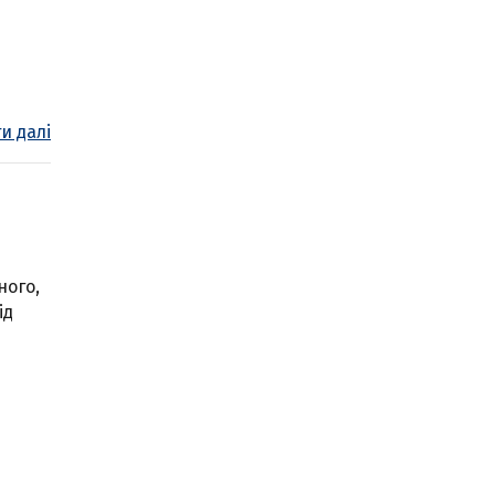
и далі
ного,
ід