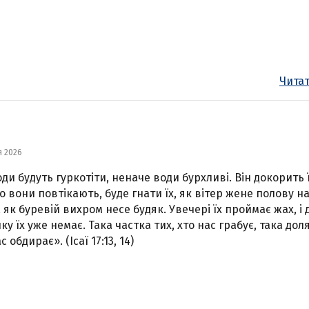
Читат
я 2026
ди будуть гуркотіти, неначе води бурхливі. Він докорить ї
о вони повтікають, буде гнати їх, як вітер жене полову н
, як буревій вихром несе будяк. Увечері їх проймає жах, і 
ку їх уже немає. Така частка тих, хто нас грабує, така доля
с обдирає». (Ісаї 17:13, 14)