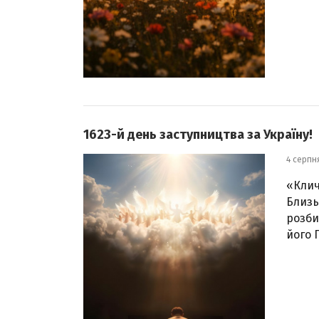
1623-й день заступництва за Україну!
4 серпн
«Клич
Близь
розби
його 