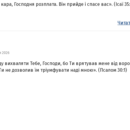
кара, Господня розплата. Він прийде і спасе вас». (Ісаї 35:
Читат
я 2026
ду вихваляти Тебе, Господи, бо Ти врятував мене від воро
 Ти не дозволив їм тріумфувати наді мною». (Псалом 30:1)