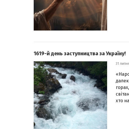
1619-й день заступництва за Україну!
31 липн
«Наро
далек
горах
світан
хто на