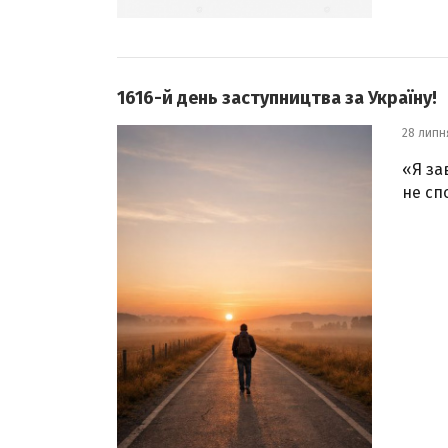
1616-й день заступництва за Україну!
28 липн
«Я за
не сп