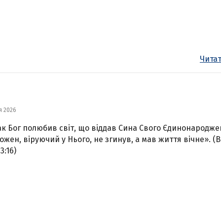
Читат
я 2026
ак Бог полюбив світ, що віддав Сина Свого Єдинонародже
ожен, віруючий у Нього, не згинув, а мав життя вічне». (В
3:16)