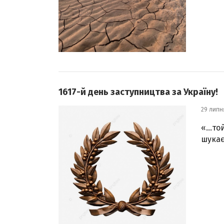
1617-й день заступництва за Україну!
29 липн
«…той
шукає 