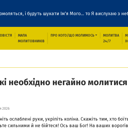
 помоляться, і будуть шукати Ім'я Мого... то Я вислухаю з неб
ОВІСТЯ
МАПА
ПРО КОГО/ЩО МОЛИМОСЬ
МОЛИТВА
М
МОЛИТОВНИКІВ
24/7
Х
годення про які необхідно негайно молитися
які необхідно негайно молитися
я 2026
іть ослаблені руки, укріпіть коліна. Скажіть тим, хто боїт
ьте сильними й не бійтеся! Ось ваш Бог! На ваших ворогі