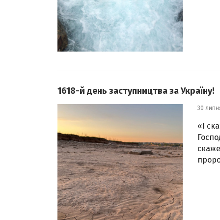
1618-й день заступництва за Україну!
30 липн
«І ск
Господ
скаже
пророк