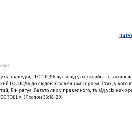
Читат
я 2026
уть праведні, і ГОСПОДЬ чує й від усіх скорбот їх визволяє
кий ГОСПОДЬ до людей зі зламаним серцем, і тих, у кого д
тий, Він рятує. Багато лих у праведного, та від усіх них вр
ГОСПОДЬ». (Псалом 33:18–20)