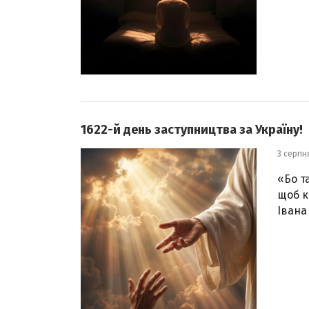
1622-й день заступництва за Україну!
3 серпн
«Бо т
щоб к
Івана 