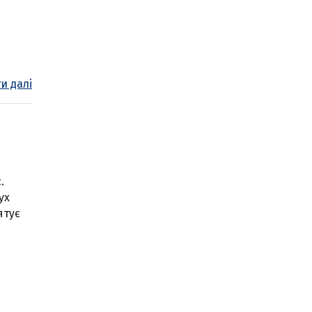
и далі
.
ух
ятує