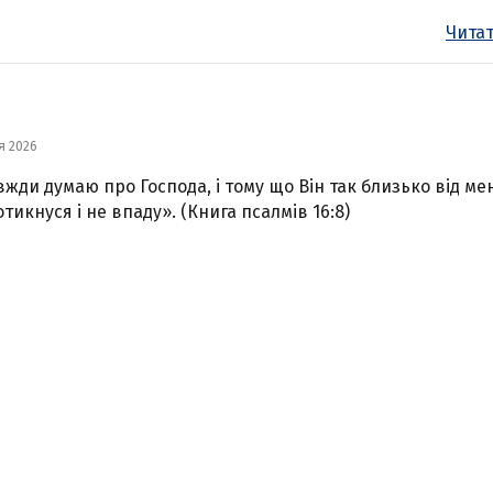
Читат
я 2026
вжди думаю про Господа, і тому що Він так близько від мен
отикнуся і не впаду». (Книга псалмів 16:8)