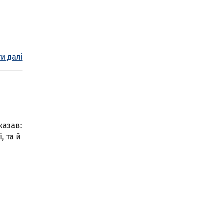
и далі
казав:
, та й