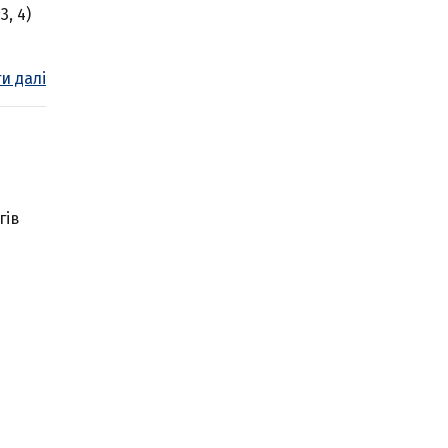
3, 4)
и далі
гів