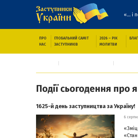
«... і
ПРО
ГЛОБАЛЬНИЙ САМІТ
2026 – РІК
БЛАГ
НАС
ЗАСТУПНИКІВ
МОЛИТВИ
Головна
Про кого/що молимось
Події сьо
Події сьогодення про 
1625-й день заступництва за Україну!
6 серпн
«Зміцн
«Стан