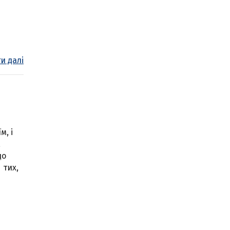
и далі
м, і
а
до
 тих,