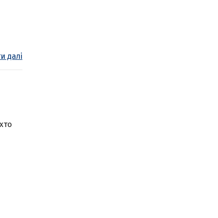
и далі
 хто