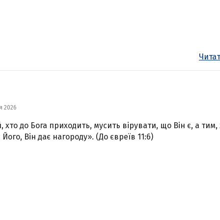
Читат
я 2026
, хто до Бога приходить, мусить вірувати, що Він є, а тим,
Його, Він дає нагороду». (До євреїв 11:6)