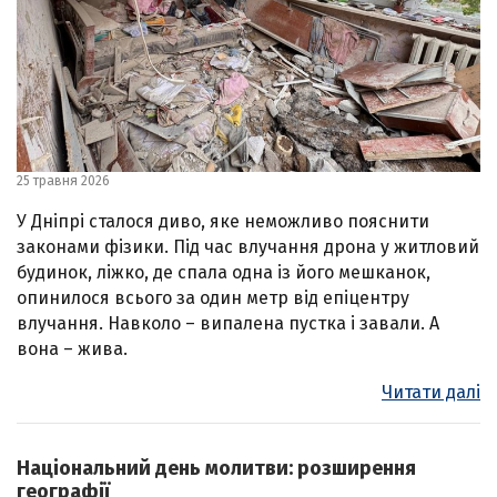
25 травня 2026
У Дніпрі сталося диво, яке неможливо пояснити
законами фізики. Під час влучання дрона у житловий
будинок, ліжко, де спала одна із його мешканок,
опинилося всього за один метр від епіцентру
влучання. Навколо – випалена пустка і завали. А
вона – жива.
Читати далі
Національний день молитви: розширення
географії